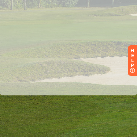
H
E
L
P