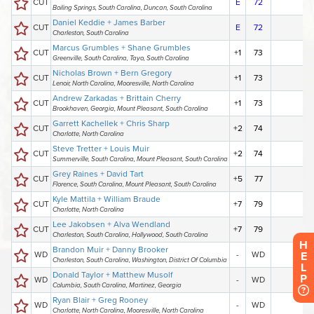
H
E
L
P