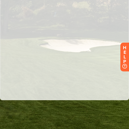
H
E
L
P