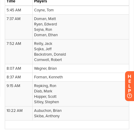
H
E
L
P