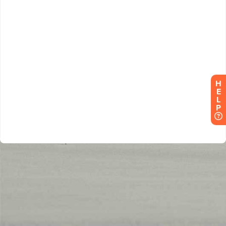
H
E
L
P