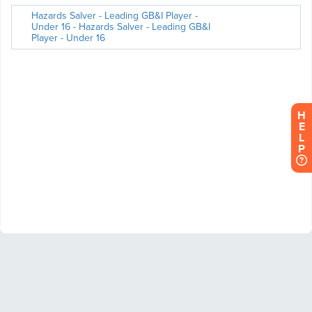
H
E
L
P