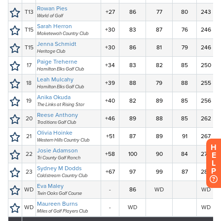
H
E
L
P