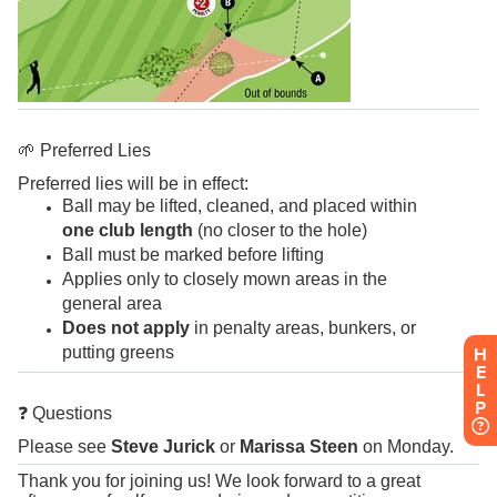
H
E
L
P