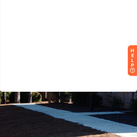
H
E
L
P