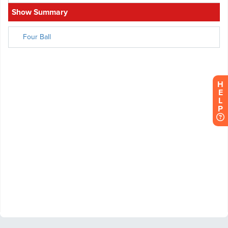
H
E
L
P