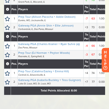
H
E
L
P