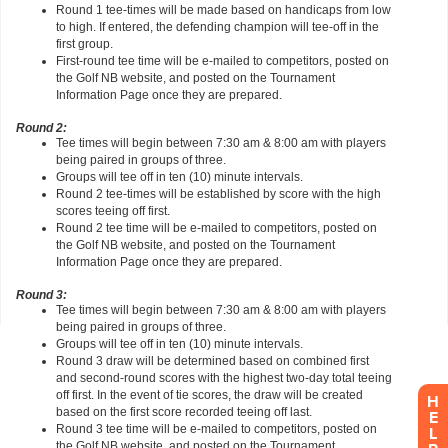
H
E
L