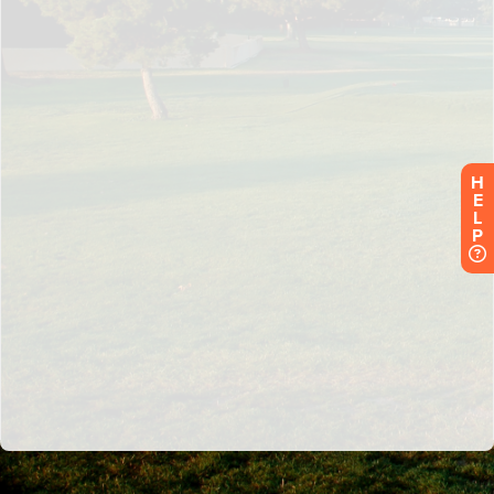
H
E
L
P