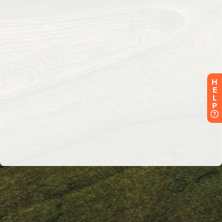
H
E
L
P