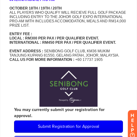
H
E
L
P