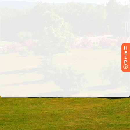
H
E
L
P