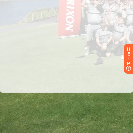
H
E
L
P