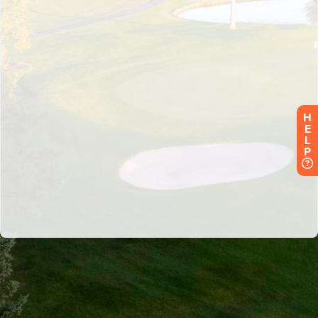
H
E
L
P