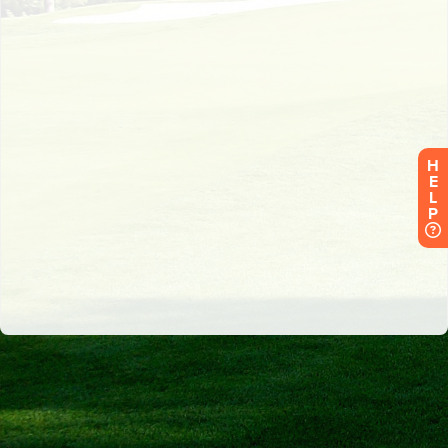
H
E
L
P