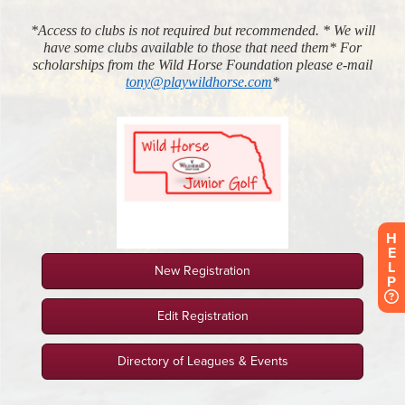
H
E
L
P