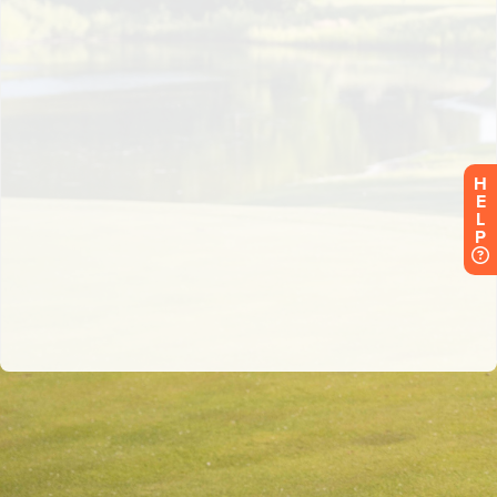
H
E
L
P