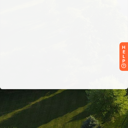
H
E
L
P