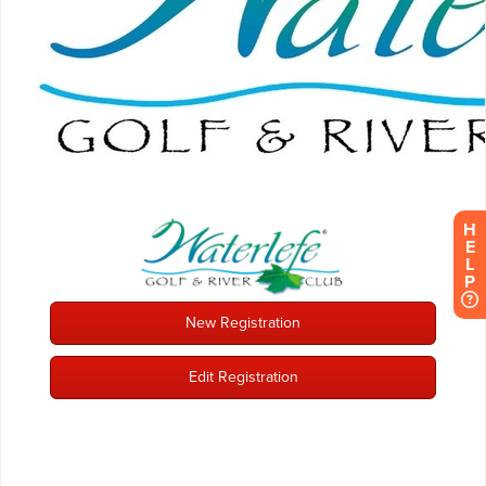
H
E
L
P