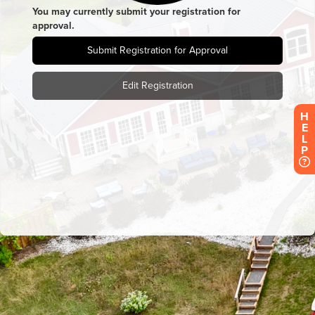
H
E
L
P