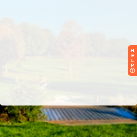
H
E
L
P