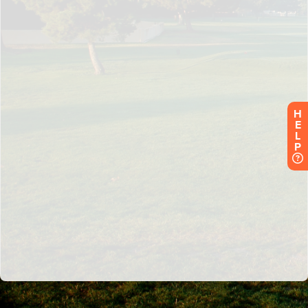
H
E
L
P