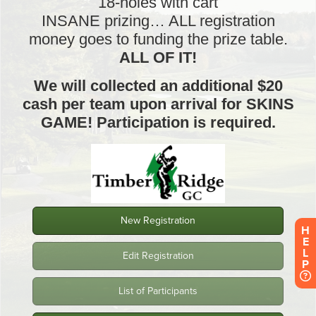
H
E
L
P