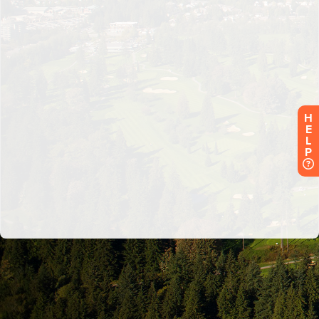
H
E
L
P