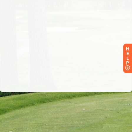
H
E
L
P