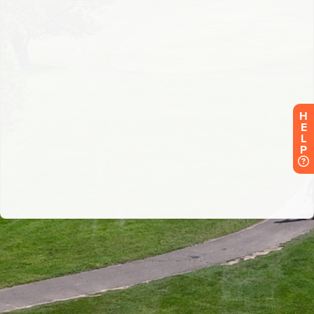
H
E
L
P