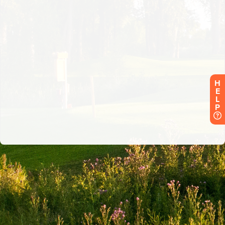
H
E
L
P