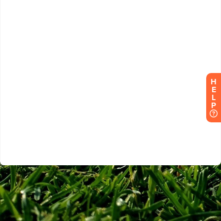
H
E
L
P