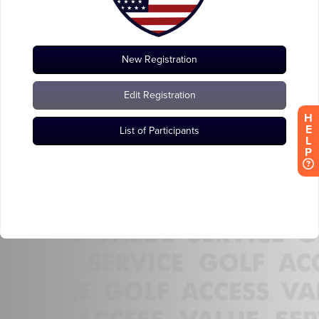
H
E
L
P