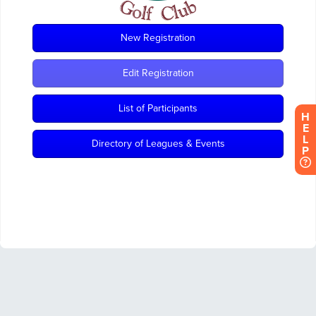
H
E
L
P