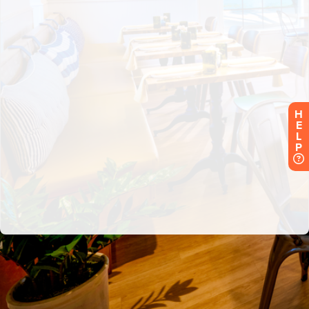
H
E
L
P