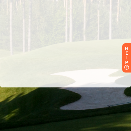
H
E
L
P