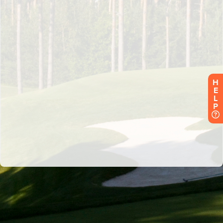
H
E
L
P