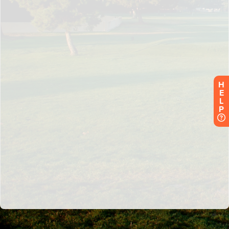
H
E
L
P