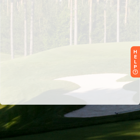
H
E
L
P