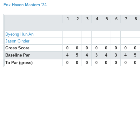
Fox Haven Masters '24
1
2
3
4
5
6
7
8
Byeong Hun An
Jason Ginder
Gross Score
0
0
0
0
0
0
0
0
Baseline Par
4
5
4
3
4
3
4
5
To Par (gross)
0
0
0
0
0
0
0
0