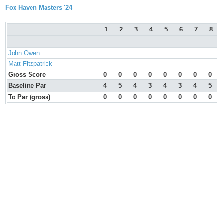
Fox Haven Masters '24
1
2
3
4
5
6
7
8
John Owen
Matt Fitzpatrick
Gross Score
0
0
0
0
0
0
0
0
Baseline Par
4
5
4
3
4
3
4
5
To Par (gross)
0
0
0
0
0
0
0
0