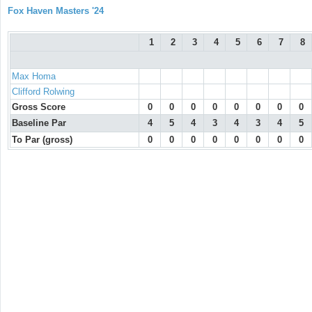
Fox Haven Masters '24
1
2
3
4
5
6
7
8
Max Homa
Clifford Rolwing
Gross Score
0
0
0
0
0
0
0
0
Baseline Par
4
5
4
3
4
3
4
5
To Par (gross)
0
0
0
0
0
0
0
0