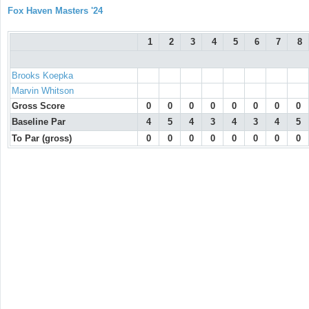
Fox Haven Masters '24
1
2
3
4
5
6
7
8
Brooks Koepka
Marvin Whitson
Gross Score
0
0
0
0
0
0
0
0
Baseline Par
4
5
4
3
4
3
4
5
To Par (gross)
0
0
0
0
0
0
0
0