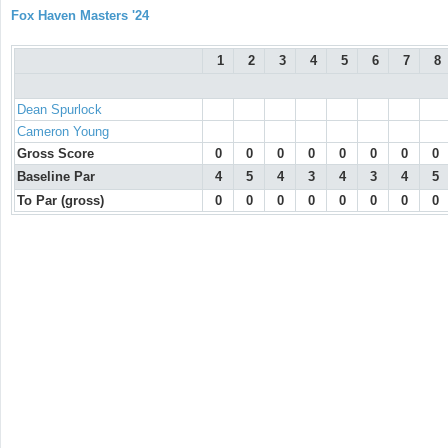
Fox Haven Masters '24
1
2
3
4
5
6
7
8
Dean Spurlock
Cameron Young
Gross Score
0
0
0
0
0
0
0
0
Baseline Par
4
5
4
3
4
3
4
5
To Par (gross)
0
0
0
0
0
0
0
0