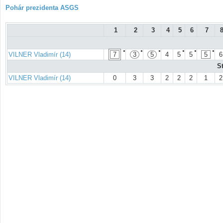
Pohár prezidenta ASGS
1
2
3
4
5
6
7
●
●
●
●
●
●
VILNER Vladimír (14)
7
3
5
4
5
5
5
6
S
VILNER Vladimír (14)
0
3
3
2
2
2
1
2