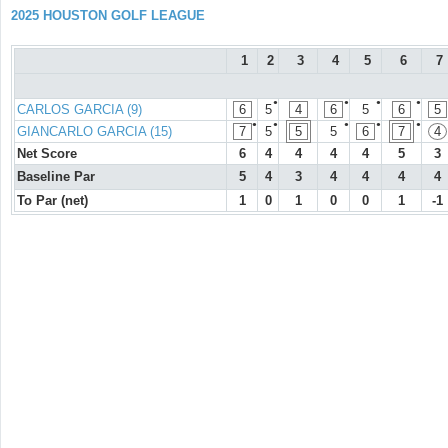
2025 HOUSTON GOLF LEAGUE
1
2
3
4
5
6
7
●
●
●
●
CARLOS GARCIA (9)
6
5
4
6
5
6
5
●
●
●
●
●
GIANCARLO GARCIA (15)
7
5
5
5
6
7
4
Net Score
6
4
4
4
4
5
3
Baseline Par
5
4
3
4
4
4
4
To Par (net)
1
0
1
0
0
1
-1