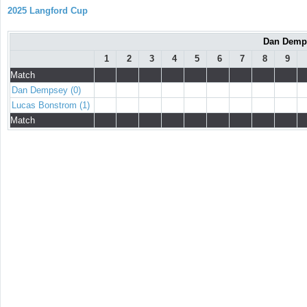
2025 Langford Cup
Dan Demps
1
2
3
4
5
6
7
8
9
Match
Dan Dempsey (0)
Lucas Bonstrom (1)
Match