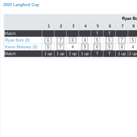
2025 Langford Cup
Ryan Bo
1
2
3
4
5
6
7
8
Match
T
T
Ryan Bohr (0)
6
7
6
4
5
5
7
5
Kevin Moloney (0)
5
7
4
5
6
5
6
4
Match
1 up
1 up
2 up
1 up
T
T
1 up
2 up