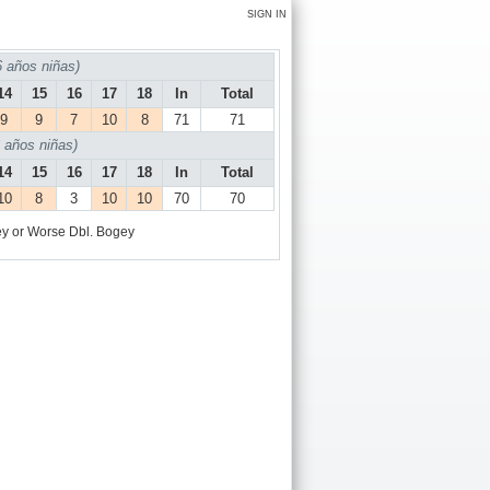
SIGN IN
años niñas)
14
15
16
17
18
In
Total
9
9
7
10
8
71
71
años niñas)
14
15
16
17
18
In
Total
10
8
3
10
10
70
70
y or Worse
Dbl. Bogey