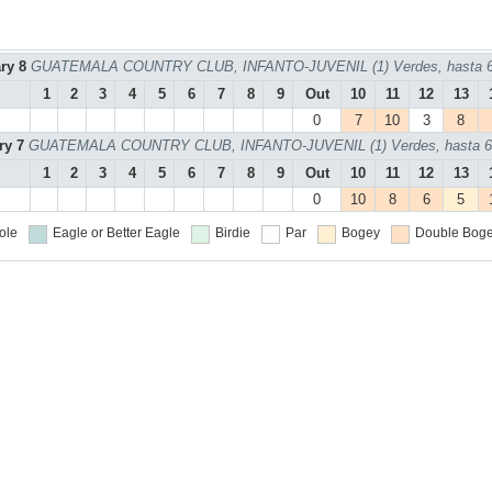
ary 8
GUATEMALA COUNTRY CLUB, INFANTO-JUVENIL (1) Verdes, hasta 6 
1
2
3
4
5
6
7
8
9
Out
10
11
12
13
0
7
10
3
8
ry 7
GUATEMALA COUNTRY CLUB, INFANTO-JUVENIL (1) Verdes, hasta 6 
1
2
3
4
5
6
7
8
9
Out
10
11
12
13
0
10
8
6
5
ole
Eagle or Better
Eagle
Birdie
Par
Bogey
Double Boge