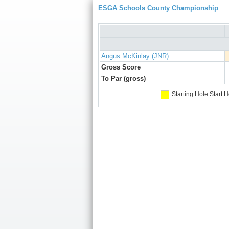
ESGA Schools County Championship
Angus McKinlay (JNR)
Gross Score
To Par (gross)
Starting Hole
Start H