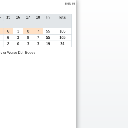
SIGN IN
4
15
16
17
18
In
Total
6
3
8
7
55
105
6
3
8
7
55
105
2
0
3
3
19
34
y or Worse
Dbl. Bogey