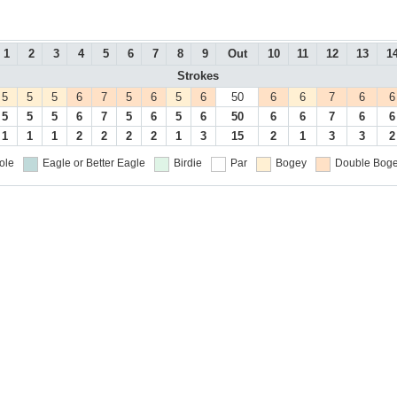
1
2
3
4
5
6
7
8
9
Out
10
11
12
13
1
Strokes
5
5
5
6
7
5
6
5
6
50
6
6
7
6
6
5
5
5
6
7
5
6
5
6
50
6
6
7
6
6
1
1
1
2
2
2
2
1
3
15
2
1
3
3
2
ole
Eagle or Better
Eagle
Birdie
Par
Bogey
Double Boge